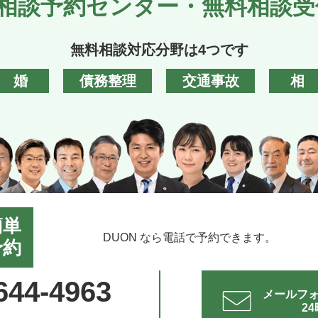
相談予約センター・無料相談受
無料相談対応分野は4つです
離婚
債務整理
交通事故
相
簡単
DUON なら電話で予約できます。
予約
644-4963
メールフ
2