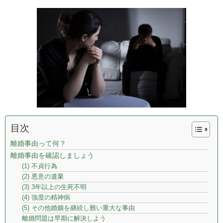
目次
離婚事由って何？
離婚事由を確認しましょう
(1) 不貞行為
(2) 悪意の遺棄
(3) 3年以上の生死不明
(4) 強度の精神病
(5) その他婚姻を継続し難い重大な事由
離婚問題は早期に解決しよう